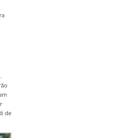
ra
.
rão
lam
r
di de