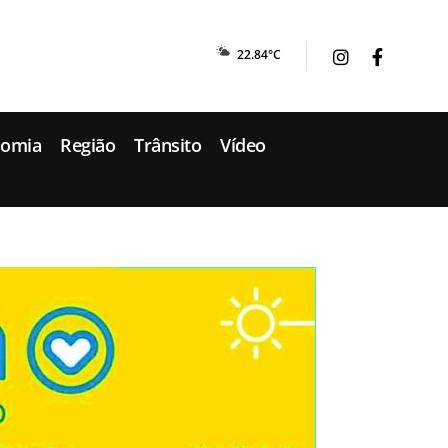
22.84°C
nomia
Região
Trânsito
Vídeo