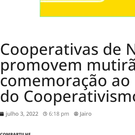
Cooperativas de
promovem mutirã
comemoração ao D
do Cooperativism
julho 3, 2022
6:18 pm
Jairo
COMPARTILHE