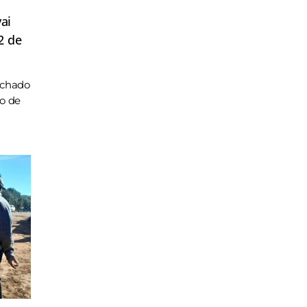
ai
2 de
achado
ho de