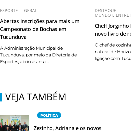
ESPORTE
GERAL
DESTAQUE
MUNDO E ENTRE
Abertas inscrições para mais um
Cheff Jorginho
Campeonato de Bochas em
novo livro de r
Tucunduva
O chef de cozinh
A Administração Municipal de
natural de Horizo
Tucunduva, por meio da Diretoria de
ligação com Tucun
Esportes, abriu as insc ...
VEJA TAMBÉM
POLÍTICA
Zezinho, Adriana e os novos