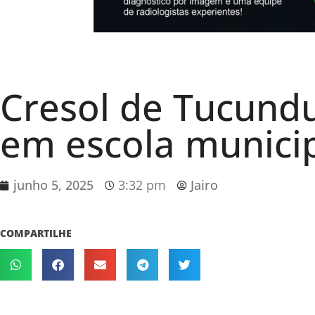
Cresol de Tucundu
em escola munici
junho 5, 2025
3:32 pm
Jairo
COMPARTILHE