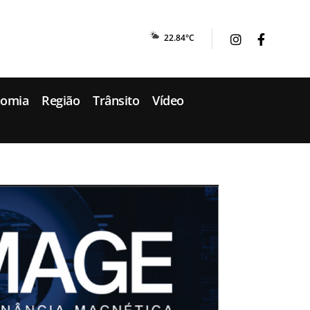
22.84°C
nomia
Região
Trânsito
Vídeo