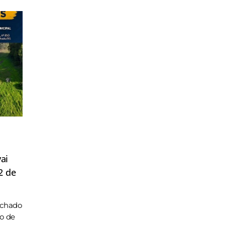
ai
2 de
achado
ho de