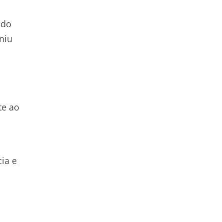
ado
niu
te ao
ia e