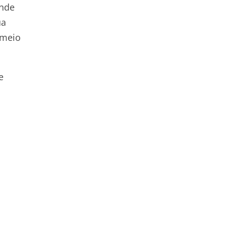
onde
ua
 meio
e