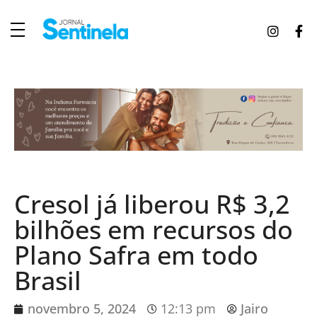
J
ornal Sentinela
Fique atualizado com as notícias de Tucunduva, Tuparendi, Novo Machado e Porto Mauá.
Cresol já liberou R$ 3,2
bilhões em recursos do
Plano Safra em todo
Brasil
novembro 5, 2024
12:13 pm
Jairo