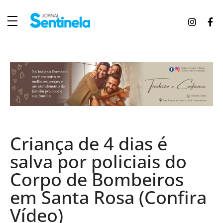
J
ornal Sentinela
Fique atualizado com as notícias de Tucunduva, Tuparendi, Novo Machado e Porto Mauá.
Criança de 4 dias é
salva por policiais do
Corpo de Bombeiros
em Santa Rosa (Confira
Vídeo)