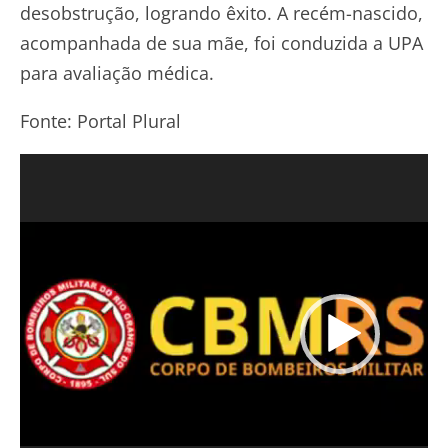
desobstrução, logrando êxito. A recém-nascido,
acompanhada de sua mãe, foi conduzida a UPA
para avaliação médica.
Fonte: Portal Plural
Tocador
de
vídeo