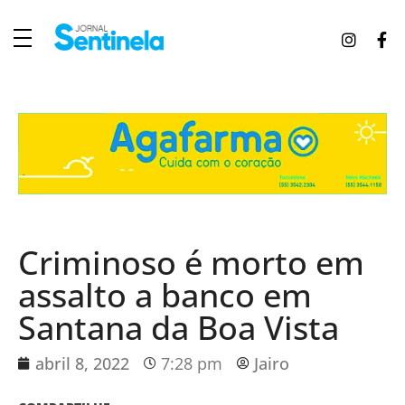
J
ornal Sentinela
Fique atualizado com as notícias de Tucunduva, Tuparendi, Novo Machado e Porto Mauá.
Criminoso é morto em
assalto a banco em
Santana da Boa Vista
abril 8, 2022
7:28 pm
Jairo