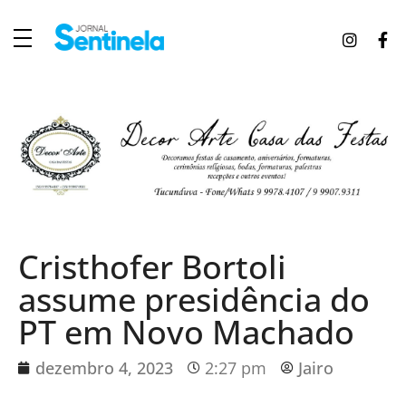
J
ornal Sentinela
Fique atualizado com as notícias de Tucunduva, Tuparendi, Novo Machado e Porto Mauá.
Cristhofer Bortoli
assume presidência do
PT em Novo Machado
dezembro 4, 2023
2:27 pm
Jairo