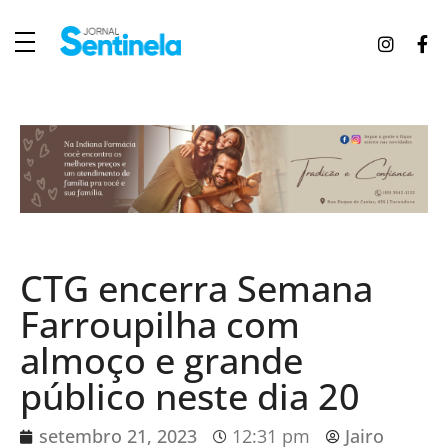
J
ornal Sentinela
Fique atualizado com as notícias de Tucunduva, Tuparendi, Novo Machado e Porto Mauá.
CTG encerra Semana
Farroupilha com
almoço e grande
público neste dia 20
setembro 21, 2023
12:31 pm
Jairo