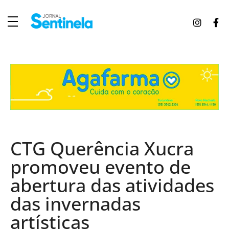
J
ornal Sentinela
Fique atualizado com as notícias de Tucunduva, Tuparendi, Novo Machado e Porto Mauá.
CTG Querência Xucra
promoveu evento de
abertura das atividades
das invernadas
artísticas