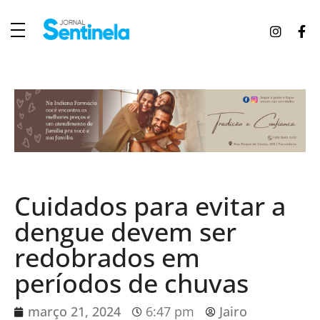
J
ornal Sentinela
Fique atualizado com as notícias de Tucunduva, Tuparendi, Novo Machado e Porto Mauá.
Cuidados para evitar a
dengue devem ser
redobrados em
períodos de chuvas
março 21, 2024
6:47 pm
Jairo