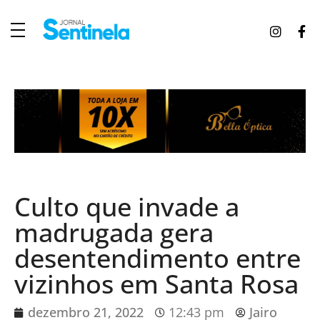
J
ornal Sentinela
Fique atualizado com as notícias de Tucunduva, Tuparendi, Novo Machado e Porto Mauá.
Culto que invade a
madrugada gera
desentendimento entre
vizinhos em Santa Rosa
dezembro 21, 2022
12:43 pm
Jairo