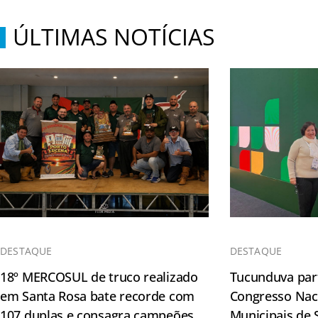
ÚLTIMAS NOTÍCIAS
DESTAQUE
DESTAQUE
18º MERCOSUL de truco realizado
Tucunduva part
em Santa Rosa bate recorde com
Congresso Naci
107 duplas e consagra campeões
Municipais de