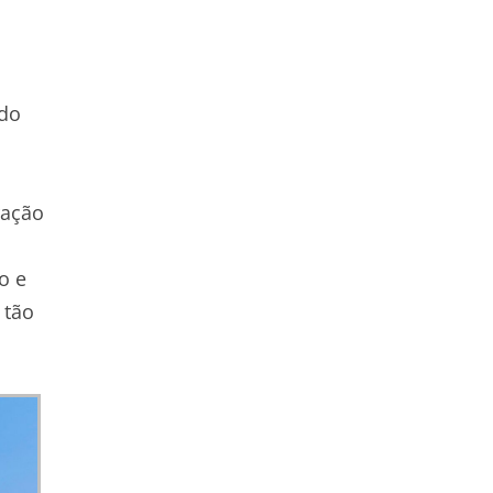
 do
ração
o e
 tão