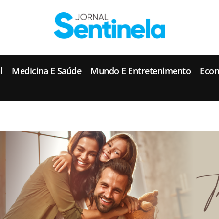
J
ornal Sentinela
Fique atualizado com as notícias de Tucunduva, Tuparendi, Novo Machado e Porto Mauá.
l
Medicina E Saúde
Mundo E Entretenimento
Eco