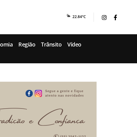
22.84°C
nomia
Região
Trânsito
Vídeo