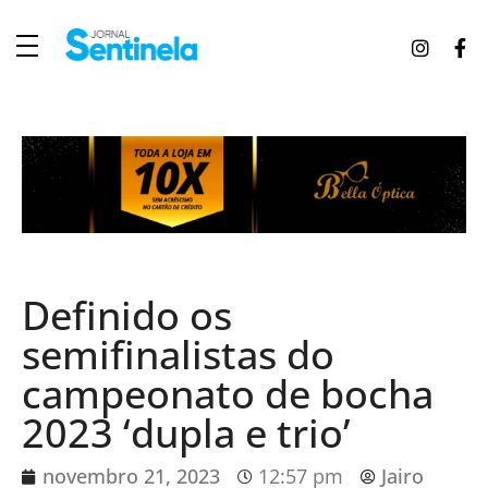
J
ornal Sentinela
Fique atualizado com as notícias de Tucunduva, Tuparendi, Novo Machado e Porto Mauá.
Definido os
semifinalistas do
campeonato de bocha
2023 ‘dupla e trio’
novembro 21, 2023
12:57 pm
Jairo