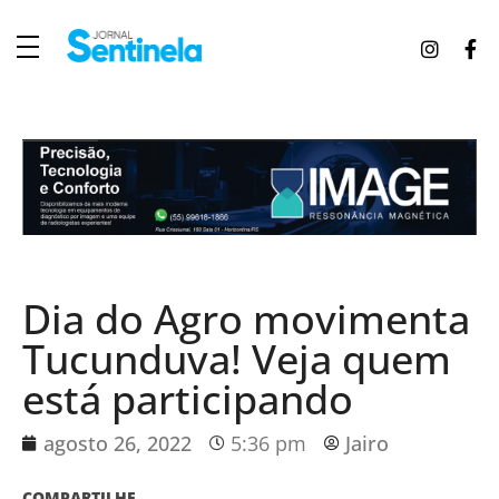
J
ornal Sentinela
Fique atualizado com as notícias de Tucunduva, Tuparendi, Novo Machado e Porto Mauá.
Dia do Agro movimenta
Tucunduva! Veja quem
está participando
agosto 26, 2022
5:36 pm
Jairo
COMPARTILHE