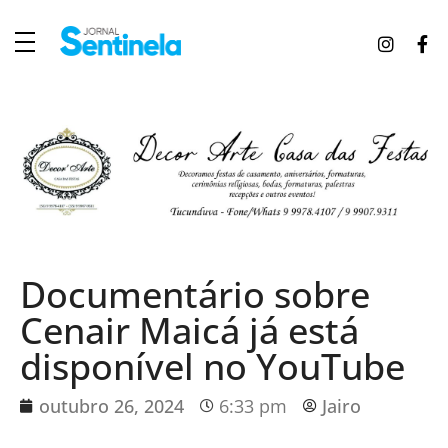
J
ornal Sentinela
Fique atualizado com as notícias de Tucunduva, Tuparendi, Novo Machado e Porto Mauá.
Documentário sobre
Cenair Maicá já está
disponível no YouTube
outubro 26, 2024
6:33 pm
Jairo