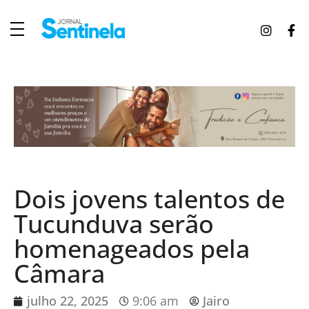
J
ornal Sentinela
Fique atualizado com as notícias de Tucunduva, Tuparendi, Novo Machado e Porto Mauá.
Dois jovens talentos de
Tucunduva serão
homenageados pela
Câmara
julho 22, 2025
9:06 am
Jairo