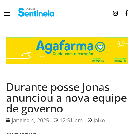
J
ornal Sentinela
Fique atualizado com as notícias de Tucunduva, Tuparendi, Novo Machado e Porto Mauá.
Durante posse Jonas
anunciou a nova equipe
de governo
janeiro 4, 2025
12:51 pm
Jairo