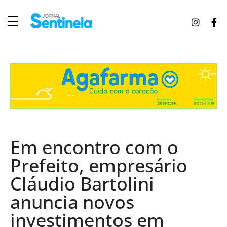
J
ornal Sentinela
Fique atualizado com as notícias de Tucunduva, Tuparendi, Novo Machado e Porto Mauá.
Em encontro com o
Prefeito, empresário
Cláudio Bartolini
anuncia novos
investimentos em