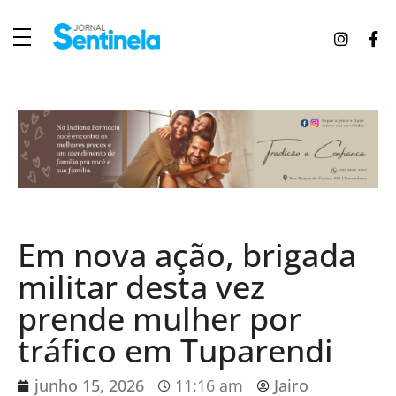
J
ornal Sentinela
Fique atualizado com as notícias de Tucunduva, Tuparendi, Novo Machado e Porto Mauá.
Em nova ação, brigada
militar desta vez
prende mulher por
tráfico em Tuparendi
junho 15, 2026
11:16 am
Jairo