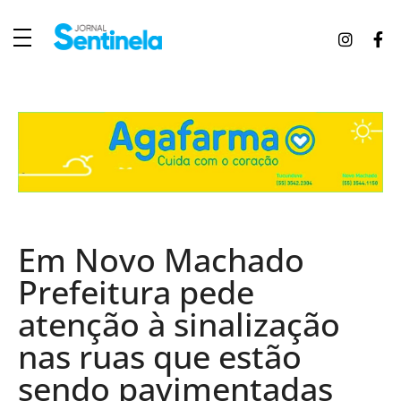
J
ornal Sentinela
Fique atualizado com as notícias de Tucunduva, Tuparendi, Novo Machado e Porto Mauá.
Em Novo Machado
Prefeitura pede
atenção à sinalização
nas ruas que estão
sendo pavimentadas