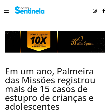
J
ornal Sentinela
Fique atualizado com as notícias de Tucunduva, Tuparendi, Novo Machado e Porto Mauá.
Em um ano, Palmeira
das Missões registrou
mais de 15 casos de
estupro de crianças e
adolescentes