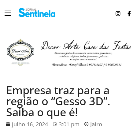
J
ornal Sentinela
Fique atualizado com as notícias de Tucunduva, Tuparendi, Novo Machado e Porto Mauá.
Empresa traz para a
região o “Gesso 3D”.
Saiba o que é!
julho 16, 2024
3:01 pm
Jairo