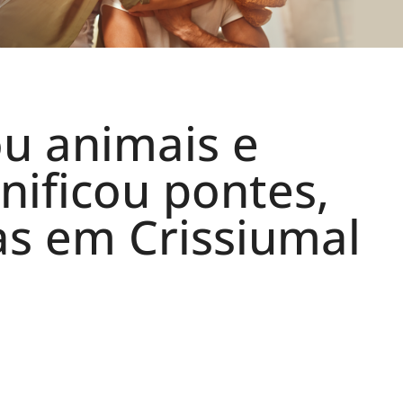
u animais e
ificou pontes,
as em Crissiumal