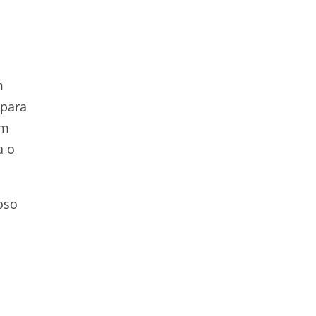
m
 para
em
a o
oso