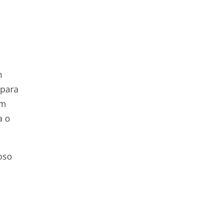
m
 para
em
a o
oso