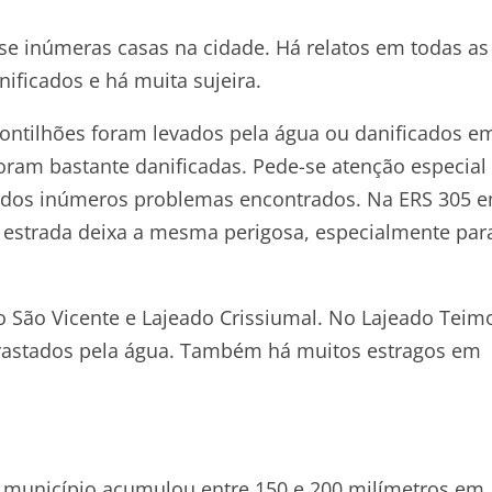
e inúmeras casas na cidade. Há relatos em todas as
ificados e há muita sujeira.
pontilhões foram levados pela água ou danificados e
oram bastante danificadas. Pede-se atenção especial
e dos inúmeros problemas encontrados. Na ERS 305 
 estrada deixa a mesma perigosa, especialmente par
o São Vicente e Lajeado Crissiumal. No Lajeado Teim
rastados pela água. Também há muitos estragos em
o município acumulou entre 150 e 200 milímetros em