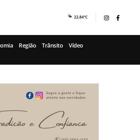
22.84°C
nomia
Região
Trânsito
Vídeo