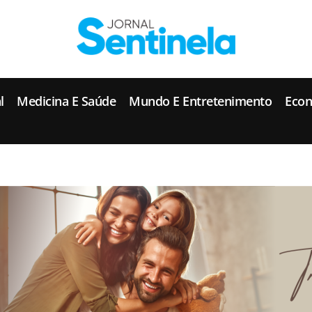
J
ornal Sentinela
Fique atualizado com as notícias de Tucunduva, Tuparendi, Novo Machado e Porto Mauá.
l
Medicina E Saúde
Mundo E Entretenimento
Eco