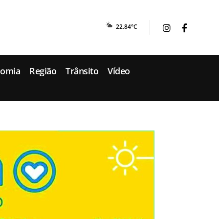
22.84°C
nomia
Região
Trânsito
Vídeo