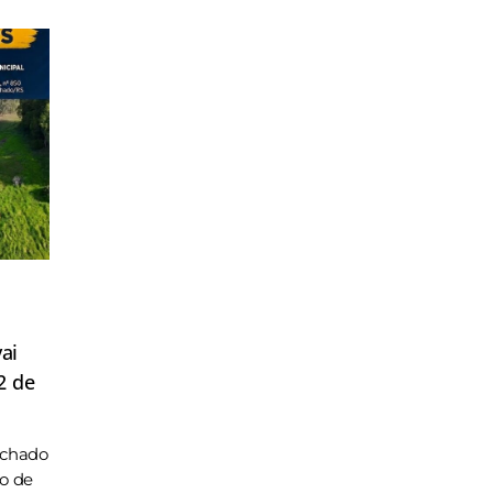
ai
2 de
achado
ho de