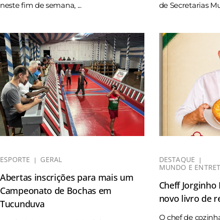
neste fim de semana, ...
de Secretarias Mun
ESPORTE
GERAL
DESTAQUE
MUNDO E ENTRE
Abertas inscrições para mais um
Cheff Jorginho
Campeonato de Bochas em
novo livro de r
Tucunduva
O chef de cozinh