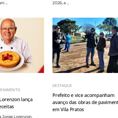
i ...
2026, a ...
DESTAQUE
TENIMENTO
Prefeito e vice acompanham
 Lorenzon lança
avanço das obras de pavimen
eceitas
em Vila Pratos
a Jorge Lorenzon,