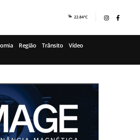
22.84°C
nomia
Região
Trânsito
Vídeo