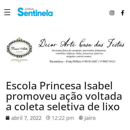
J
ornal Sentinela
Fique atualizado com as notícias de Tucunduva, Tuparendi, Novo Machado e Porto Mauá.
Escola Princesa Isabel
promoveu ação voltada
a coleta seletiva de lixo
abril 7, 2022
12:22 pm
Jairo