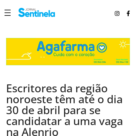
J
ornal Sentinela
Fique atualizado com as notícias de Tucunduva, Tuparendi, Novo Machado e Porto Mauá.
Escritores da região
noroeste têm até o dia
30 de abril para se
candidatar a uma vaga
na Alenrio