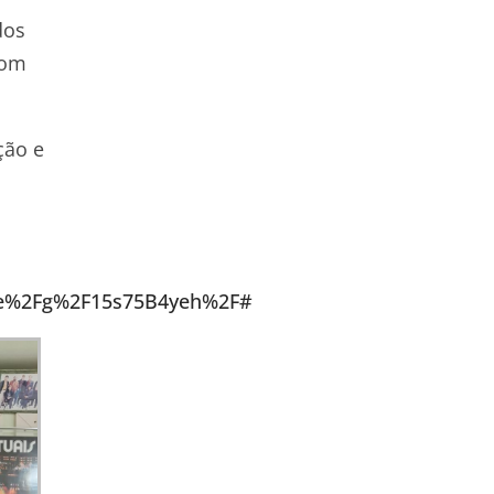
dos
com
ção e
o
re%2Fg%2F15s75B4yeh%2F#