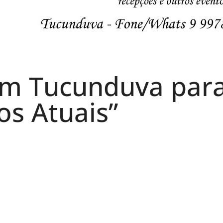
em Tucunduva par
os Atuais”