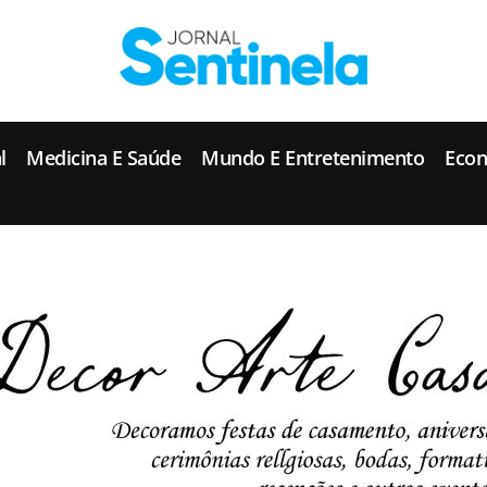
J
ornal Sentinela
Fique atualizado com as notícias de Tucunduva, Tuparendi, Novo Machado e Porto Mauá.
l
Medicina E Saúde
Mundo E Entretenimento
Eco