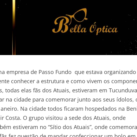
a empresa de Passo Fundo que estava organizand
ente conhecer a estrutura e como vivem os compone
, todas elas fãs dos Atuais, estiveram em Tucunduv
tar na cidade para comemorar junto aos seus ídolos, 
 janeiro. Na cidade todos ficaram hospedados na Ben
r Costa. O grupo visitou a sede dos Atuais, onde
ambém estiveram no “Sítio dos Atuais”, onde comemor
 fãs fez questão de mandar confeccionar um bolo em