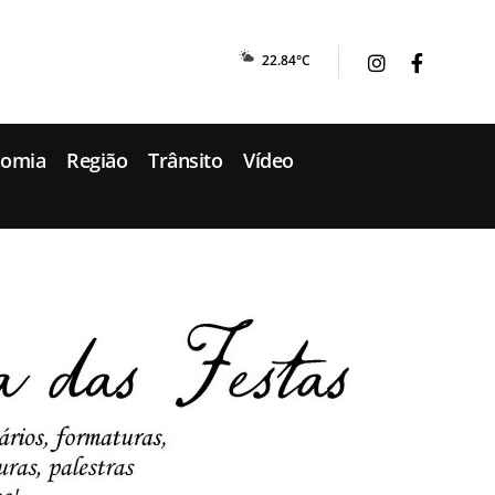
22.84°C
nomia
Região
Trânsito
Vídeo