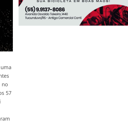
o uma
ntes
a no
os 57
i
aram