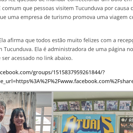
É comum que pessoas visitem Tucunduva por causa 
ez que uma empresa de turismo promova uma viagem 
 Ela afirma que todos estão muito felizes com a recep
m Tucunduva. Ela é administradora de uma página n
ser acessado no link abaixo.
acebook.com/groups/1515837959261844/?
hare_url=https%3A%2F%2Fwww.facebook.com%2Fsha