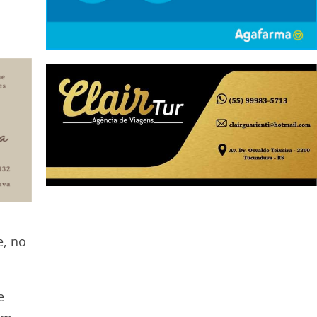
e, no
e