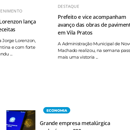
DESTAQUE
TENIMENTO
Prefeito e vice acompanham
 Lorenzon lança
avanço das obras de pavimen
eceitas
em Vila Pratos
a Jorge Lorenzon,
A Administração Municipal de Nov
ntina e com forte
Machado realizou, na semana pas
du ...
mais uma vistoria ...
ECONOMIA
Grande empresa metalúrgica