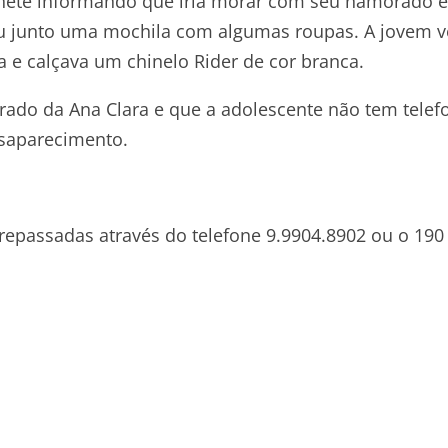
ilhete informando que iria morar com seu namorado 
u junto uma mochila com algumas roupas. A jovem v
za e calçava um chinelo Rider de cor branca.
do da Ana Clara e que a adolescente não tem telef
esaparecimento.
epassadas através do telefone 9.9904.8902 ou o 190