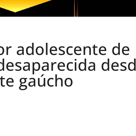
or adolescente de
 desaparecida des
te gaúcho