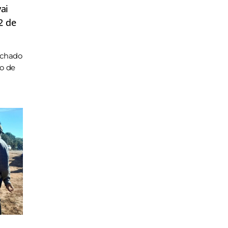
ai
2 de
achado
ho de