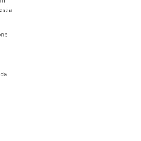
em
estia
one
 da