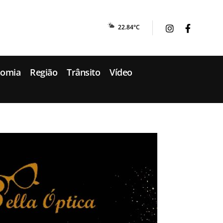
22.84°C
nomia
Região
Trânsito
Vídeo