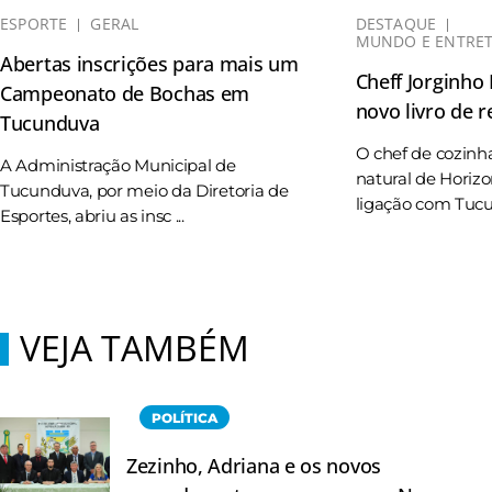
ESPORTE
GERAL
DESTAQUE
MUNDO E ENTRE
Abertas inscrições para mais um
Cheff Jorginho
Campeonato de Bochas em
novo livro de r
Tucunduva
O chef de cozinh
A Administração Municipal de
natural de Horizo
Tucunduva, por meio da Diretoria de
ligação com Tucun
Esportes, abriu as insc ...
VEJA TAMBÉM
POLÍTICA
Zezinho, Adriana e os novos