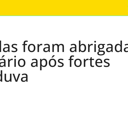
das foram abrigad
rio após fortes
duva