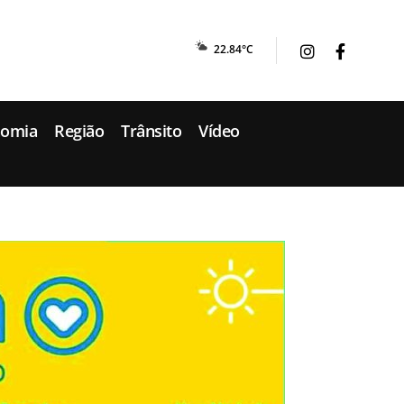
22.84°C
nomia
Região
Trânsito
Vídeo