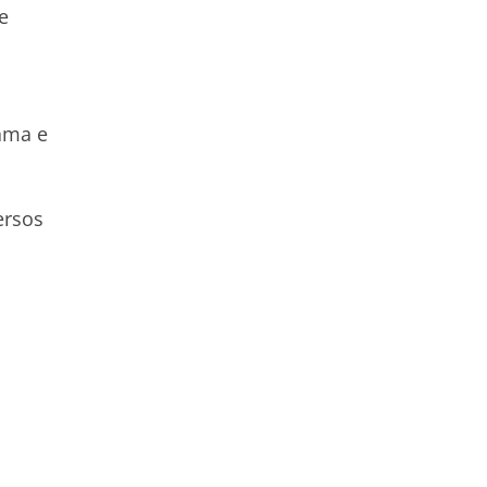
e
lama e
ersos