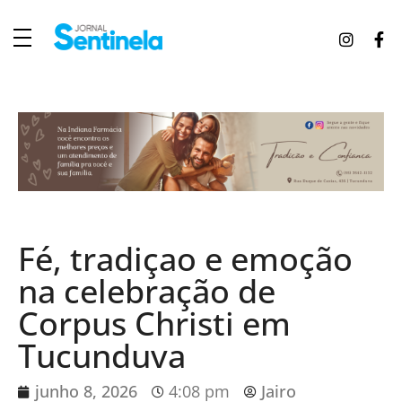
J
ornal Sentinela
Fique atualizado com as notícias de Tucunduva, Tuparendi, Novo Machado e Porto Mauá.
Fé, tradiçao e emoção
na celebração de
Corpus Christi em
Tucunduva
junho 8, 2026
4:08 pm
Jairo