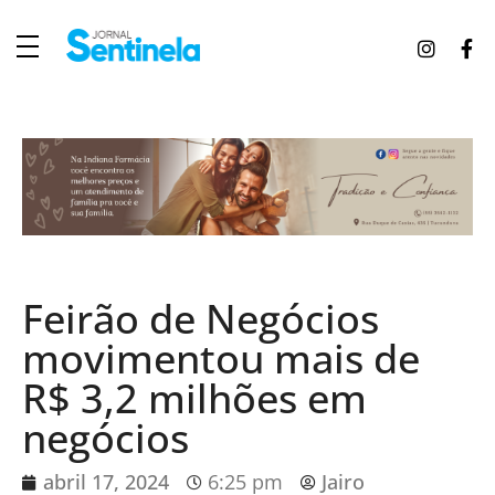
J
ornal Sentinela
Fique atualizado com as notícias de Tucunduva, Tuparendi, Novo Machado e Porto Mauá.
Feirão de Negócios
movimentou mais de
R$ 3,2 milhões em
negócios
abril 17, 2024
6:25 pm
Jairo