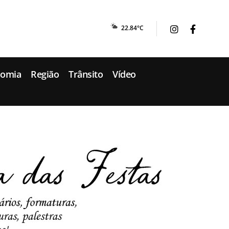
22.84°C
nomia
Região
Trânsito
Vídeo