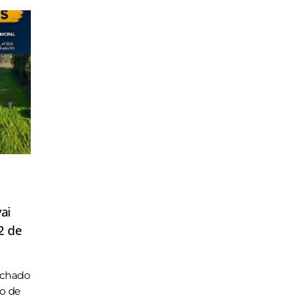
ai
2 de
achado
ho de