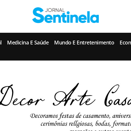
J
ornal Sentinela
Fique atualizado com as notícias de Tucunduva, Tuparendi, Novo Machado e Porto Mauá.
l
Medicina E Saúde
Mundo E Entretenimento
Eco