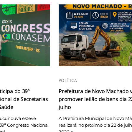
POLÍTICA
icipa do 39º
Prefeitura de Novo Machado v
onal de Secretarias
promover leilão de bens dia 2
 Saúde
julho
Tucunduva esteve
A Prefeitura Municipal de Novo M
39º Congresso Nacional
realizará, no próximo dia 22 de jul
i ...
2026, a ...