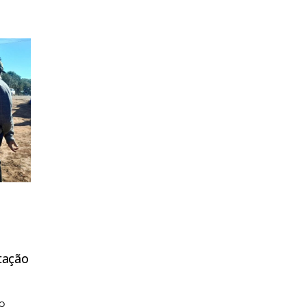
tação
o