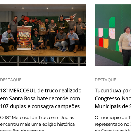
DESTAQUE
DESTAQUE
18º MERCOSUL de truco realizado
Tucunduva part
em Santa Rosa bate recorde com
Congresso Naci
107 duplas e consagra campeões
Municipais de
O 18º Mercosul de Truco em Duplas
O município de 
encerrou mais uma edição histórica
representado no 
neste fim de semana, ...
de Secretarias Mun