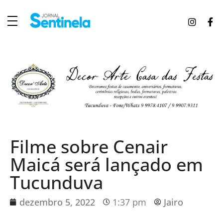
J
ornal Sentinela
Fique atualizado com as notícias de Tucunduva, Tuparendi, Novo Machado e Porto Mauá.
Filme sobre Cenair
Maicá será lançado em
Tucunduva
dezembro 5, 2022
1:37 pm
Jairo