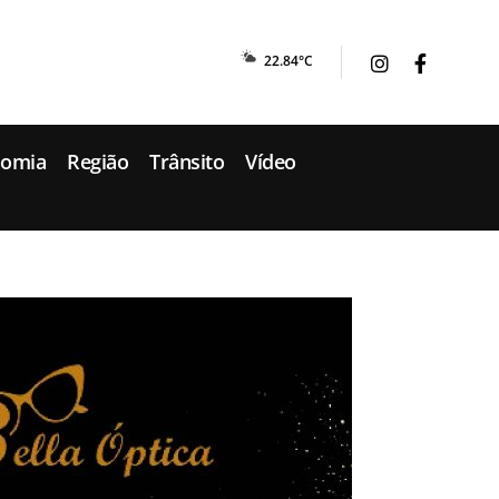
22.84°C
nomia
Região
Trânsito
Vídeo