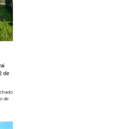
ai
2 de
achado
ho de