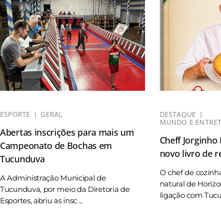
ESPORTE
GERAL
DESTAQUE
MUNDO E ENTRE
Abertas inscrições para mais um
Cheff Jorginho
Campeonato de Bochas em
novo livro de r
Tucunduva
O chef de cozinh
A Administração Municipal de
natural de Horizo
Tucunduva, por meio da Diretoria de
ligação com Tucun
Esportes, abriu as insc ...