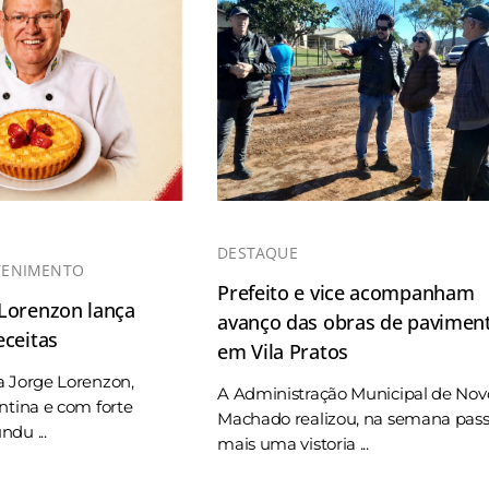
DESTAQUE
TENIMENTO
Prefeito e vice acompanham
 Lorenzon lança
avanço das obras de pavimen
eceitas
em Vila Pratos
a Jorge Lorenzon,
A Administração Municipal de Nov
ntina e com forte
Machado realizou, na semana pas
du ...
mais uma vistoria ...