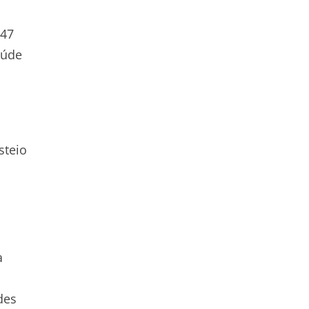
347
aúde
steio
a
des