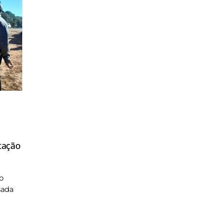
tação
o
sada