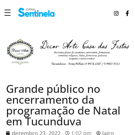
J
ornal Sentinela
Fique atualizado com as notícias de Tucunduva, Tuparendi, Novo Machado e Porto Mauá.
Grande público no
encerramento da
programação de Natal
em Tucunduva
dezembro 23, 2022
1:02 pm
Jairo