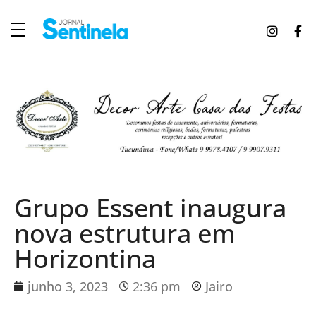
J
ornal Sentinela
Fique atualizado com as notícias de Tucunduva, Tuparendi, Novo Machado e Porto Mauá.
Grupo Essent inaugura
nova estrutura em
Horizontina
junho 3, 2023
2:36 pm
Jairo