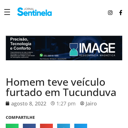
J
ornal Sentinela
Fique atualizado com as notícias de Tucunduva, Tuparendi, Novo Machado e Porto Mauá.
Homem teve veículo
furtado em Tucunduva
agosto 8, 2022
1:27 pm
Jairo
COMPARTILHE