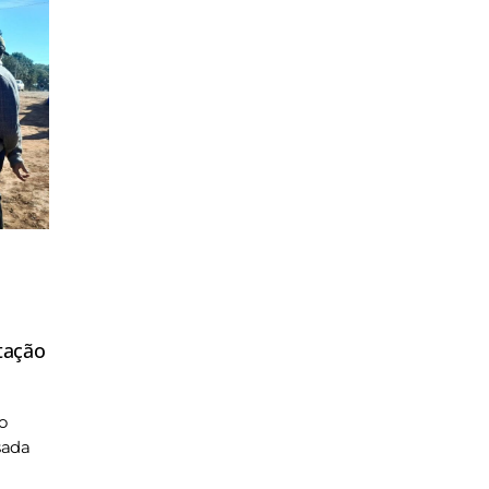
tação
o
sada