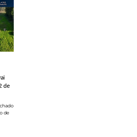
ai
2 de
achado
ho de