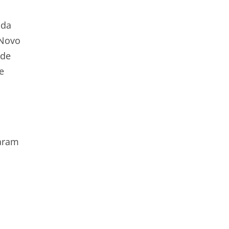
 da
 Novo
 de
e
a
raram