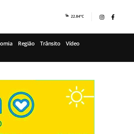
22.84°C
nomia
Região
Trânsito
Vídeo