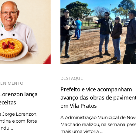
DESTAQUE
TENIMENTO
Prefeito e vice acompanham
 Lorenzon lança
avanço das obras de pavimen
eceitas
em Vila Pratos
a Jorge Lorenzon,
A Administração Municipal de Nov
ntina e com forte
Machado realizou, na semana pas
du ...
mais uma vistoria ...