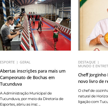
ESPORTE
GERAL
DESTAQUE
MUNDO E ENTRE
Abertas inscrições para mais um
Cheff Jorginho
Campeonato de Bochas em
novo livro de r
Tucunduva
O chef de cozinh
A Administração Municipal de
natural de Horizo
Tucunduva, por meio da Diretoria de
ligação com Tucun
Esportes, abriu as insc ...