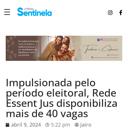
J
ornal Sentinela
Fique atualizado com as notícias de Tucunduva, Tuparendi, Novo Machado e Porto Mauá.
Impulsionada pelo
período eleitoral, Rede
Essent Jus disponibiliza
mais de 40 vagas
abril 9, 2024
5:22 pm
Jairo