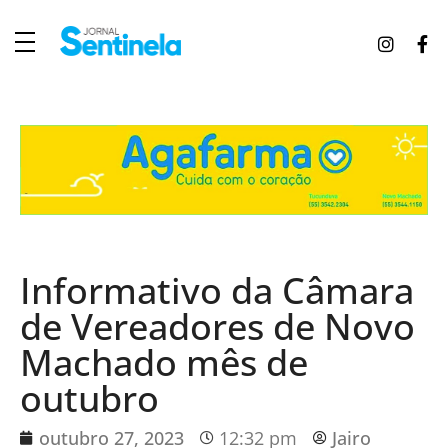
J
ornal Sentinela
Fique atualizado com as notícias de Tucunduva, Tuparendi, Novo Machado e Porto Mauá.
Informativo da Câmara
de Vereadores de Novo
Machado mês de
outubro
outubro 27, 2023
12:32 pm
Jairo