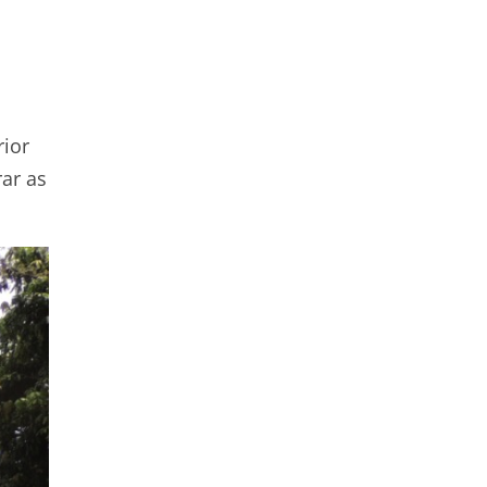
rior
ar as