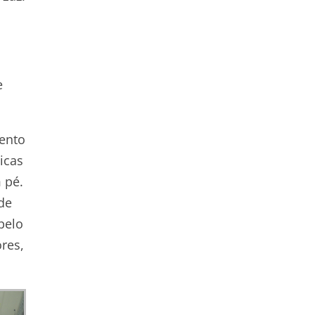
e
mento
icas
 pé.
de
pelo
res,