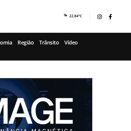
22.84°C
nomia
Região
Trânsito
Vídeo