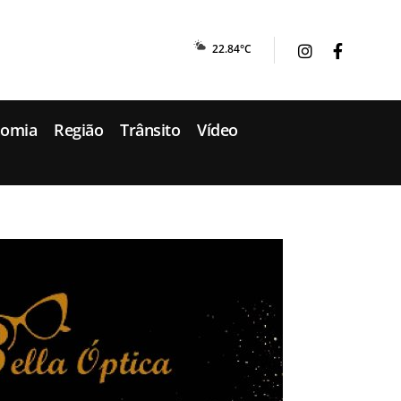
22.84°C
nomia
Região
Trânsito
Vídeo