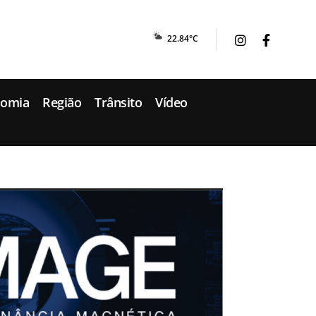
22.84°C
nomia
Região
Trânsito
Vídeo