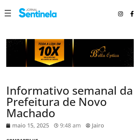
J
ornal Sentinela
Fique atualizado com as notícias de Tucunduva, Tuparendi, Novo Machado e Porto Mauá.
Informativo semanal da
Prefeitura de Novo
Machado
maio 15, 2025
9:48 am
Jairo