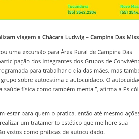
alizam viagem a Chácara Ludwig – Campina Das Mis
ou uma excursão para Área Rural de Campina Das
participação dos integrantes dos Grupos de Convivên
 programada para trabalhar o dia das mães, mas tam
o grupo sobre autoestima e autocuidado. O autocuid
a saúde física como também mental”, afirma a Psicó
m-estar para quem o pratica, então até mesmo açõe
ealizar um tratamento estético que melhore sua
ão vistos como práticas de autocuidado.