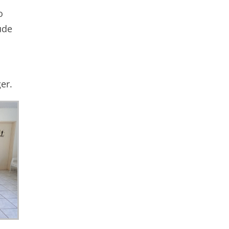
o
úde
er.