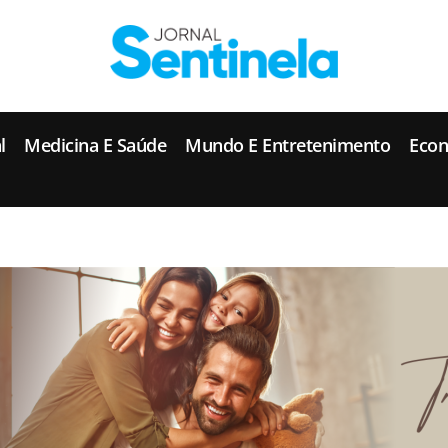
J
ornal Sentinela
Fique atualizado com as notícias de Tucunduva, Tuparendi, Novo Machado e Porto Mauá.
l
Medicina E Saúde
Mundo E Entretenimento
Eco