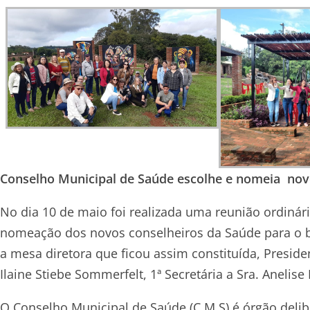
Conselho Municipal de Saúde escolhe e nomeia n
No dia 10 de maio foi realizada uma reunião ordinár
nomeação dos novos conselheiros da Saúde para o bi
a mesa diretora que ficou assim constituída, President
Ilaine Stiebe Sommerfelt, 1ª Secretária a Sra. Anelis
O Conselho Municipal de Saúde (C.M.S) é órgão deli