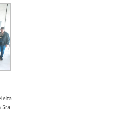
leita
a Sra