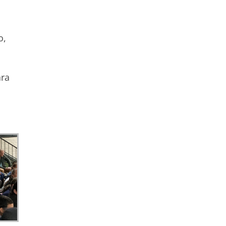
o,
ara