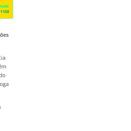
sões
cia
bém
ado
loga
s