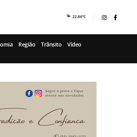
22.84°C
nomia
Região
Trânsito
Vídeo