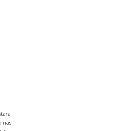
ntará
o nas