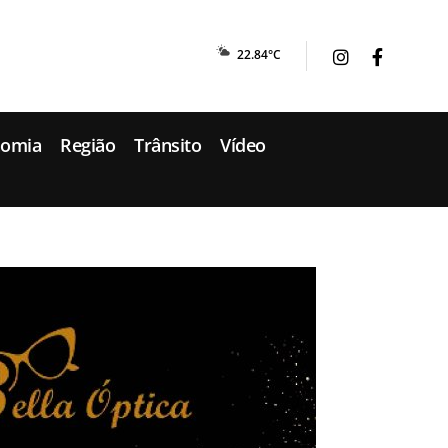
22.84°C
nomia
Região
Trânsito
Vídeo