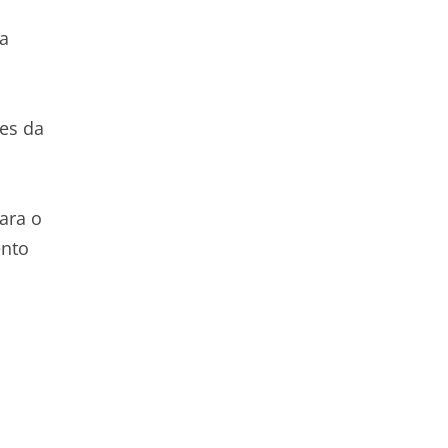
na
ues da
ara o
ento