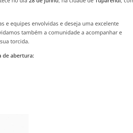
ntece no dia
28 de junho
, na cidade de
Tuparendi
, co
as e equipes envolvidas e deseja uma excelente
Convidamos também a comunidade a acompanhar e
sua torcida.
a de abertura: