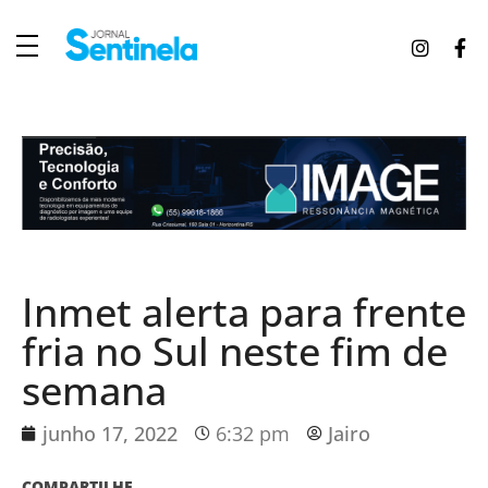
J
ornal Sentinela
Fique atualizado com as notícias de Tucunduva, Tuparendi, Novo Machado e Porto Mauá.
Inmet alerta para frente
fria no Sul neste fim de
semana
junho 17, 2022
6:32 pm
Jairo
COMPARTILHE