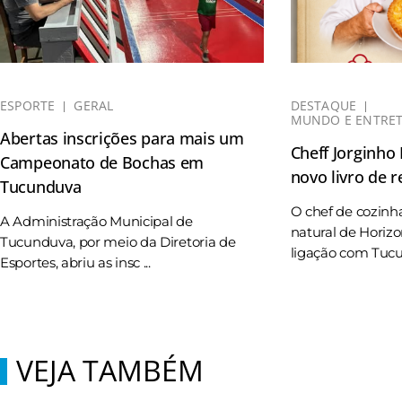
ESPORTE
GERAL
DESTAQUE
MUNDO E ENTRE
Abertas inscrições para mais um
Cheff Jorginho
Campeonato de Bochas em
novo livro de r
Tucunduva
O chef de cozinh
A Administração Municipal de
natural de Horizo
Tucunduva, por meio da Diretoria de
ligação com Tucun
Esportes, abriu as insc ...
VEJA TAMBÉM