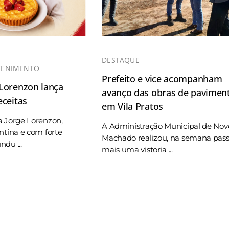
DESTAQUE
TENIMENTO
Prefeito e vice acompanham
 Lorenzon lança
avanço das obras de pavimen
eceitas
em Vila Pratos
a Jorge Lorenzon,
A Administração Municipal de Nov
ntina e com forte
Machado realizou, na semana pas
du ...
mais uma vistoria ...