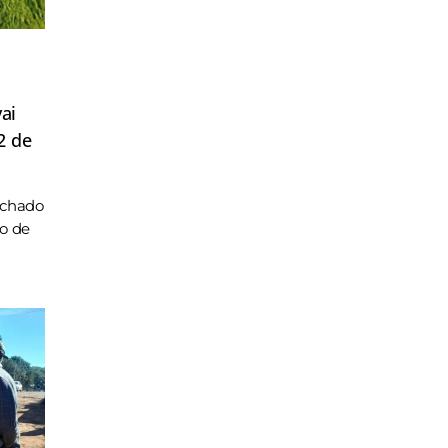
ai
2 de
achado
ho de