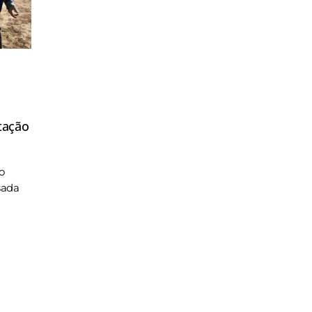
tação
o
sada