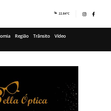
22.84°C
nomia
Região
Trânsito
Vídeo