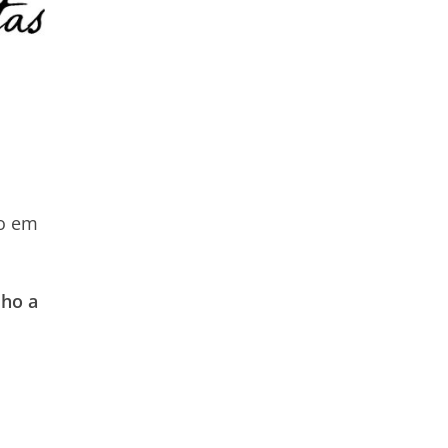
do em
lho a