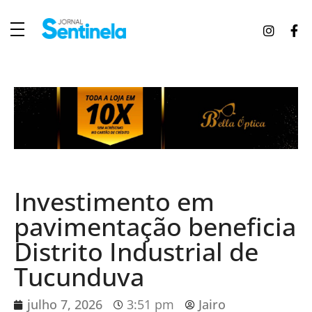
J
ornal Sentinela
Fique atualizado com as notícias de Tucunduva, Tuparendi, Novo Machado e Porto Mauá.
Investimento em
pavimentação beneficia
Distrito Industrial de
Tucunduva
julho 7, 2026
3:51 pm
Jairo